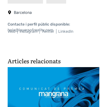
Barcelona
Contacte i perfil públic disponible:
hola@layersofreality.com
Web
Instagram
Twitter
LinkedIn
Articles relacionats