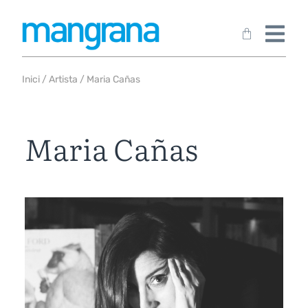
Inici
/
Artista
/ Maria Cañas
Maria Cañas