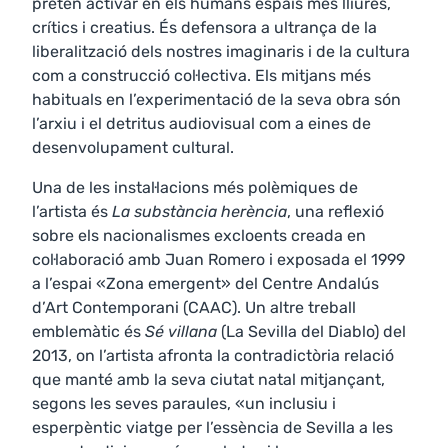
pretén activar en els humans espais més lliures,
crítics i creatius. És defensora a ultrança de la
liberalització dels nostres imaginaris i de la cultura
com a construcció col·lectiva. Els mitjans més
habituals en l’experimentació de la seva obra són
l’arxiu i el detritus audiovisual com a eines de
desenvolupament cultural.
Una de les instal·lacions més polèmiques de
l’artista és
La substància herència
, una reflexió
sobre els nacionalismes excloents creada en
col·laboració amb Juan Romero i exposada el 1999
a l’espai «Zona emergent» del Centre Andalús
d’Art Contemporani (CAAC). Un altre treball
emblemàtic és
Sé villana
(La Sevilla del Diablo) del
2013, on l’artista afronta la contradictòria relació
que manté amb la seva ciutat natal mitjançant,
segons les seves paraules, «un inclusiu i
esperpèntic viatge per l’essència de Sevilla a les