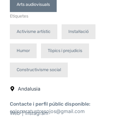
Arts audiovisuals
Etiquetes
Activisme artístic
Instal·lació
Humor
Tòpics i prejudicis
Constructivisme social
Andalusia
Contacte i perfil públic disponible:
soloparatustresojos@gmail.com
Web
Instagram