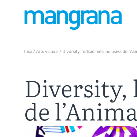
Inici
/
Arts visuals
/ Diversity, l’edició més inclusiva de l’A
Diversity, 
de l’Anim