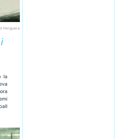
el Herguera
i
 la
seva
tora
emi
all