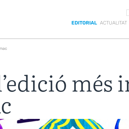
EDITORIAL
ACTUALITAT
nimac
l’edició més 
ac