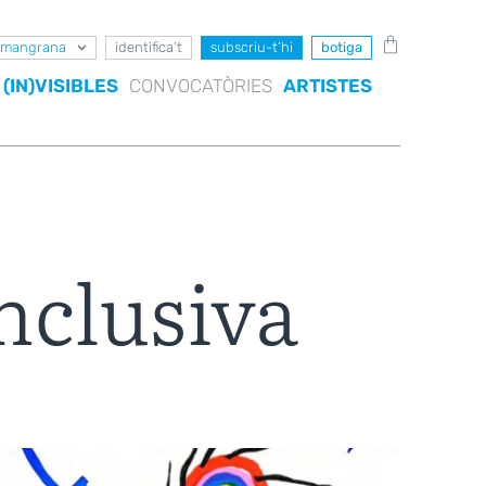
mangrana
identifica’t
subscriu-t’hi
botiga
(IN)VISIBLES
CONVOCATÒRIES
ARTISTES
inclusiva