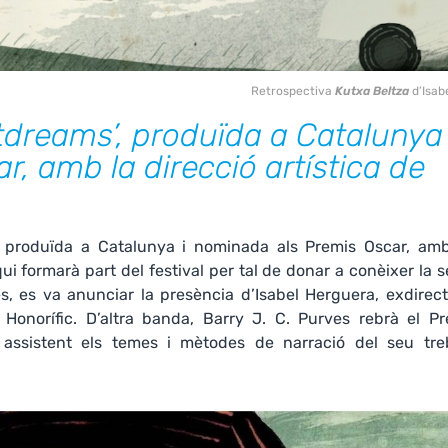
Retrospectiva
Kutxa Beltza
d’Isab
tdreams’, produïda a Catalunya 
, amb la direcció artística de
, produïda a Catalunya i nominada als Premis Oscar, amb
ui formarà part del festival per tal de donar a conèixer la 
és, es va anunciar la presència d’Isabel Herguera, exdirec
onorífic. D’altra banda, Barry J. C. Purves rebrà el Pr
assistent els temes i mètodes de narració del seu treb