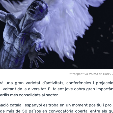
Retrospectiva
Plume
de Barry 
à una gran varietat d’activitats, conferències i projecci
l voltant de la diversitat. El talent jove cobra gran importà
erfils més consolidats al sector.
ció català i espanyol es troba en un moment positiu i prolí
es de més de 50 països en convocatòria oberta, entre els q