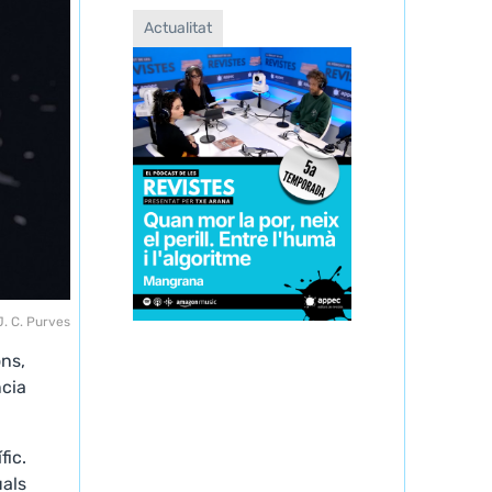
Actualitat
J. C. Purves
ons,
ncia
fic.
uals