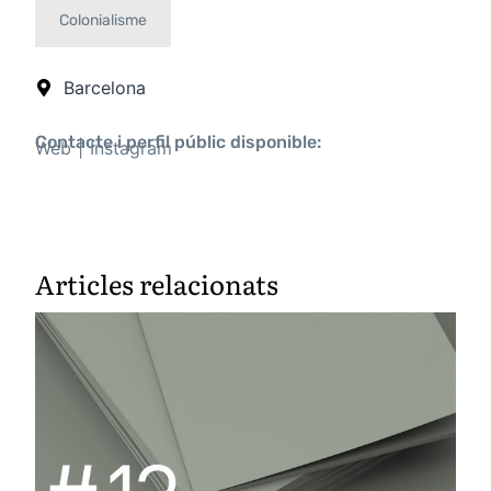
Colonialisme
Barcelona
Contacte i perfil públic disponible:
Web
Instagram
Articles relacionats