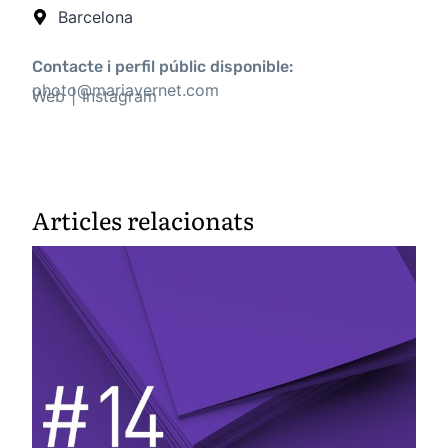
Barcelona
Contacte i perfil públic disponible:
photo@mariavernet.com
Web
Instagram
Articles relacionats