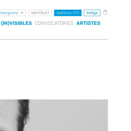
mangrana
identifica’t
subscriu-t’hi
botiga
(IN)VISIBLES
CONVOCATÒRIES
ARTISTES