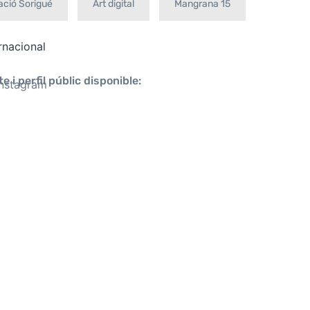
ció Sorigué
Art digital
Mangrana 15
rnacional
e i perfil públic disponible:
Instagram