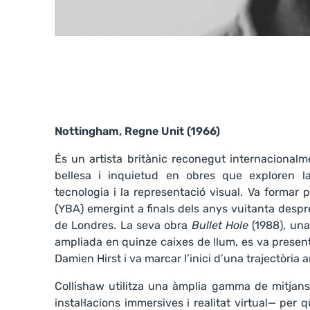
Nottingham, Regne Unit (1966)
És un artista britànic reconegut internacional
bellesa i inquietud en obres que exploren l
tecnologia i la representació visual. Va formar p
(YBA) emergint a finals dels anys vuitanta desp
de Londres. La seva obra
Bullet Hole
(1988), una
ampliada en quinze caixes de llum, es va present
Damien Hirst i va marcar l’inici d’una trajectòria a
Collishaw utilitza una àmplia gamma de mitjans 
instal·lacions immersives i realitat virtual— per qü