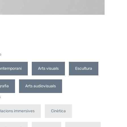
a
ontemporani
Arts visuals
Escultura
rafia
Arts audiovisuals
s
l·lacions immersives
Cinètica