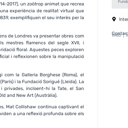
Funda
14-2017), un zoòtrop animat que recrea
 una experiència de realitat virtual que
839, exemplifiquen el seu interès per la
Inte
Contact
Web
ens de Londres va presentar obres com
els mestres flamencs del segle XVII, i
bridació floral. Aquestes peces exploren
tificial i reflexionen sobre la manipulació
gi com la Galleria Borghese (Roma), el
arís) i la Fundació Sorigué (Lleida). La
i privades, incloent-hi la Tate, el San
ld and New Art (Austràlia).
, Mat Collishaw continua captivant el
viden a una reflexió profunda sobre els