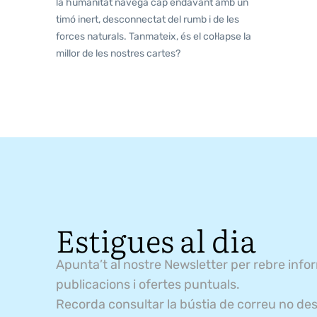
la humanitat navega cap endavant amb un
timó inert, desconnectat del rumb i de les
forces naturals. Tanmateix, és el col·lapse la
millor de les nostres cartes?
Estigues al dia
Apunta’t al nostre Newsletter per rebre info
publicacions i ofertes puntuals.
Recorda consultar la bústia de correu no des