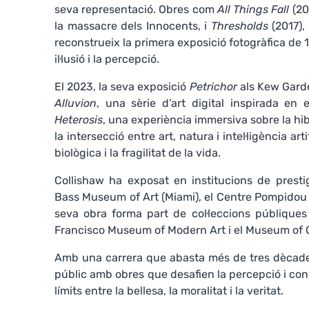
seva representació. Obres com
All Things Fall
(20
la massacre dels Innocents, i
Thresholds
(2017),
reconstrueix la primera exposició fotogràfica de 1
il·lusió i la percepció.
El 2023, la seva exposició
Petrichor
als Kew Gard
Alluvion
, una sèrie d’art digital inspirada en 
Heterosis
, una experiència immersiva sobre la hi
la intersecció entre art, natura i intel·ligència ar
biològica i la fragilitat de la vida.
Collishaw ha exposat en institucions de presti
Bass Museum of Art (Miami), el Centre Pompidou (P
seva obra forma part de col·leccions públiques 
Francisco Museum of Modern Art i el Museum of O
Amb una carrera que abasta més de tres dècades
públic amb obres que desafien la percepció i con
límits entre la bellesa, la moralitat i la veritat.