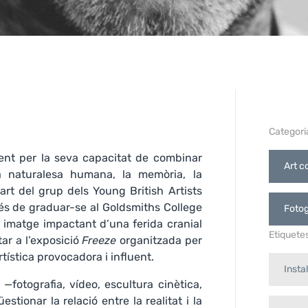
Categori
ment per la seva capacitat de combinar
Art c
a naturalesa humana, la memòria, la
art del grup dels Young British Artists
rés de graduar-se al Goldsmiths College
Fotog
 imatge impactant d’una ferida cranial
Etiquete
ar a l’exposició
Freeze
organitzada per
rtística provocadora i influent.
Insta
—fotografia, vídeo, escultura cinètica,
estionar la relació entre la realitat i la