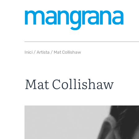
Inici
/
Artista
/ Mat Collishaw
Mat Collishaw