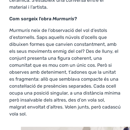
ceràmica. S’estableix una conversa entre el
material i l’artista.
Com sorgeix l’obra
Murmuris
?
Murmuris
neix de l’observació del vol d’estols
d’estornells. Saps aquells núvols d’ocells que
dibuixen formes que canvien constantment, amb
els seus moviments enmig del cel? Des de lluny, el
conjunt presenta una figura coherent, una
comunitat que es mou com un únic cos. Però si
observes amb deteniment, t’adones que la unitat
es fragmenta: allò que semblava compacte és una
constel·lació de presències separades. Cada ocell
ocupa una posició singular, a una distància mínima
però insalvable dels altres, des d’on vola sol,
malgrat envoltat d’altres. Volen junts, però cadascú
vola sol.