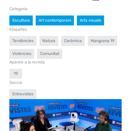
Categoria
Escultura
Art contemporani
Arts visuals
Etiquetes
Tendències
Natura
Ceràmica
Mangrana 19
Violències
Comunitat
Apareix a la revista
19
Secció
Entrevistes