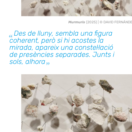
Murmuris
(2025) | © DAVID FERNÁND
Des de lluny, sembla una figura
coherent, però si hi acostes la
mirada, apareix una constel·lació
de presències separades. Junts i
sols, alhora