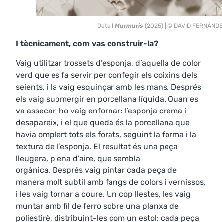
Detall
Murmuris
(2025) | © DAVID FERNÁND
I tècnicament, com vas construir-la?
Vaig utilitzar trossets d’esponja, d’aquella de color
verd que es fa servir per confegir els coixins dels
seients, i la vaig esquinçar amb les mans. Després
els vaig submergir en porcellana líquida. Quan es
va assecar, ho vaig enfornar: l’esponja crema i
desapareix, i el que queda és la porcellana que
havia omplert tots els forats, seguint la forma i la
textura de l’esponja. El resultat és una peça
lleugera, plena d’aire, que sembla
orgànica. Després vaig pintar cada peça de
manera molt subtil amb fangs de colors i vernissos,
i les vaig tornar a coure. Un cop llestes, les vaig
muntar amb fil de ferro sobre una planxa de
poliestirè, distribuint-les com un estol: cada peça