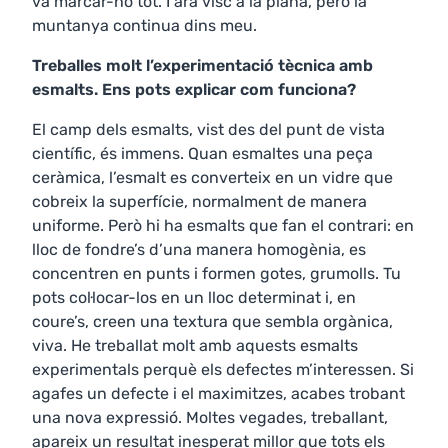
va marcar-ho tot. I ara visc a la plana, però la
muntanya continua dins meu.
Treballes molt l’experimentació tècnica amb
esmalts. Ens pots explicar com funciona?
El camp dels esmalts, vist des del punt de vista
científic, és immens. Quan esmaltes una peça
ceràmica, l’esmalt es converteix en un vidre que
cobreix la superfície, normalment de manera
uniforme. Però hi ha esmalts que fan el contrari: en
lloc de fondre’s d’una manera homogènia, es
concentren en punts i formen gotes, grumolls. Tu
pots col·locar-los en un lloc determinat i, en
coure’s, creen una textura que sembla orgànica,
viva. He treballat molt amb aquests esmalts
experimentals perquè els defectes m’interessen. Si
agafes un defecte i el maximitzes, acabes trobant
una nova expressió. Moltes vegades, treballant,
apareix un resultat inesperat millor que tots els