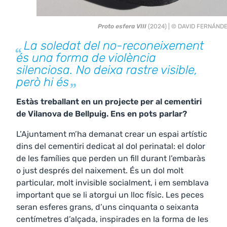
Proto esfera VIII
(2024) | © DAVID FERNÁND
La soledat del no-reconeixement
és una forma de violència
silenciosa. No deixa rastre visible,
però hi és
Estàs treballant en un projecte per al cementiri
de Vilanova de Bellpuig. Ens en pots parlar?
L’Ajuntament m’ha demanat crear un espai artístic
dins del cementiri dedicat al dol perinatal: el dolor
de les famílies que perden un fill durant l’embaràs
o just després del naixement. És un dol molt
particular, molt invisible socialment, i em semblava
important que se li atorgui un lloc físic. Les peces
seran esferes grans, d’uns cinquanta o seixanta
centímetres d’alçada, inspirades en la forma de les