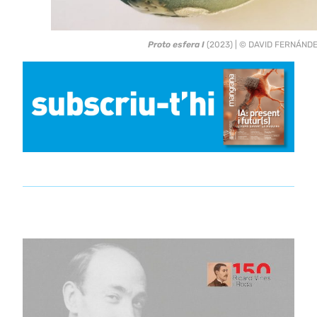
Proto esfera I
(2023) | © DAVID FERNÁND