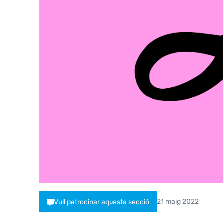
21 maig 2022
Vull patrocinar aquesta secció