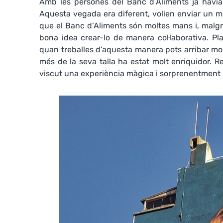
Amb les persones del Banc d’Aliments ja havia 
Aquesta vegada era diferent, volien enviar un mi
que el Banc d’Aliments són moltes mans i, malgr
bona idea crear-lo de manera col·laborativa. 
quan treballes d’aquesta manera pots arribar mol
més de la seva talla ha estat molt enriquidor.
viscut una experiència màgica i sorprenentment mo