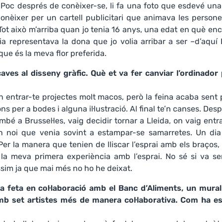
 Poc després de conèixer-se, li fa una foto que esdevé una
conèixer per un cartell publicitari que animava les person
. Tot això m’arriba quan jo tenia 16 anys, una edat en què en
ia representava la dona que jo volia arribar a ser –d’aquí 
, que és la meva flor preferida.
es al disseny gràfic. Què et va fer canviar l’ordinador 
 entrar-te projectes molt macos, però la feina acaba sent
ns per a bodes i alguna il·lustració. Al final te’n canses. Des
bé a Brussel·les, vaig decidir tornar a Lleida, on vaig entr
 un noi que venia sovint a estampar-se samarretes. Un dia
Per la manera que tenien de lliscar l’esprai amb els braços
 la meva primera experiència amb l’esprai. No sé si va se
íssim ja que mai més no ho he deixat.
a feta en col·laboració amb el Banc d’Aliments, un mural
amb set artistes més de manera col·laborativa. Com ha es