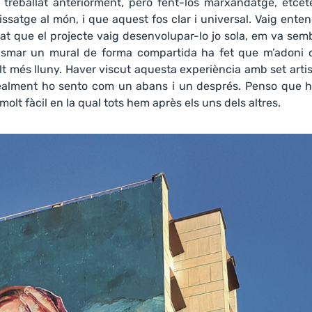
treballat anteriorment, però fent-los marxandatge, etcète
ssatge al món, i que aquest fos clar i universal. Vaig ente
at que el projecte vaig desenvolupar-lo jo sola, em va sem
Plasmar un mural de forma compartida ha fet que m’adoni 
t més lluny. Haver viscut aquesta experiència amb set arti
 Realment ho sento com un abans i un després. Penso que 
lt fàcil en la qual tots hem après els uns dels altres.