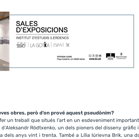
 teves obres, però d’on prové aquest pseudònim?
 fer un treball que situés l’art en un esdeveniment importan
ura d’Aleksandr Ródtxenko, un dels pioners del disseny gràfic 
ia dels anys vint i trenta. També a Lília Iúrievna Brik, una 