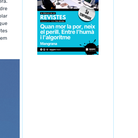
ra.
ndre
blar
que
stes
hem