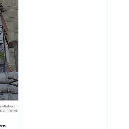
 col·laboren:
MARIÀ ROMAN
 ens