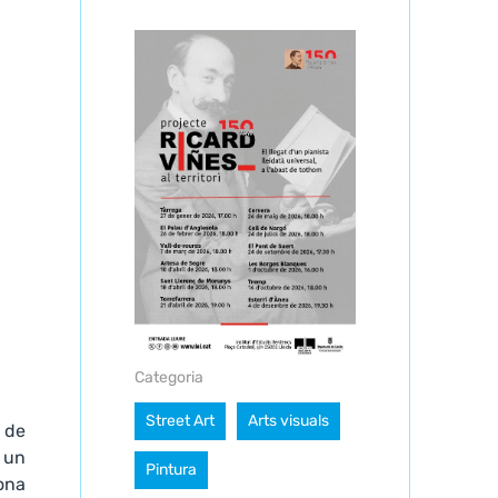
Categoria
Street Art
Arts visuals
t de
i un
Pintura
dona