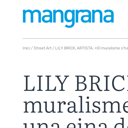
Inici
/
Street Art
/ LILY BRICK, ARTISTA. «El muralisme s’ha
LILY BRIC
muralisme
una eina d