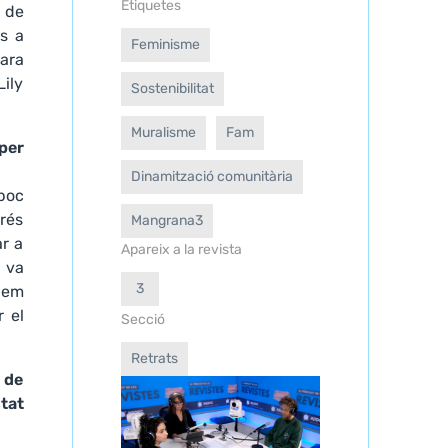
Etiquetes
 de
es a
Feminisme
cara
Lily
Sostenibilitat
Muralisme
Fam
per
Dinamització comunitària
 poc
prés
Mangrana3
ar a
Apareix a la revista
 va
3
, em
r el
Secció
Retrats
 de
tat