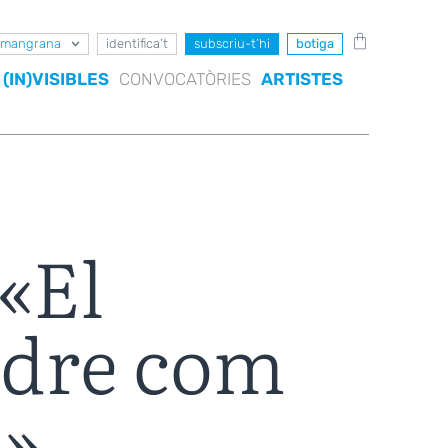
mangrana
identifica’t
subscriu-t’hi
botiga
(IN)VISIBLES
CONVOCATÒRIES
ARTISTES
«El
ndre com
l»