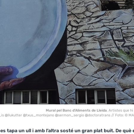
Mural pel Banc d’Aliments de Lleida
. Artistes que hi
_is
@
llukutter
@
txus_montejano
@
sermon_sergio
@
doctoratrans // Foto: © 
 tapa un ull i amb l’altra sosté un gran plat buit. De què