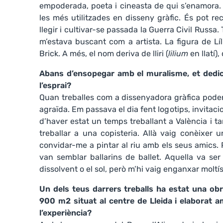
empoderada, poeta i cineasta de qui s’enamora.
les més utilitzades en disseny gràfic. És pot re
llegir i cultivar-se passada la Guerra Civil Russa
m’estava buscant com a artista. La figura de Líl
Brick. A més, el nom deriva de lliri (
lilium
en llatí)
Abans d’ensopegar amb el muralisme, et dedicav
l’esprai?
Quan treballes com a dissenyadora gràfica poden
agraïda. Em passava el dia fent logotips, invitacio
d’haver estat un temps treballant a València i tam
treballar a una copisteria. Allà vaig conèixer
convidar-me a pintar al riu amb els seus amics. 
van semblar ballarins de ballet. Aquella va ser
dissolvent o el sol, però m’hi vaig enganxar molt
Un dels teus darrers treballs ha estat una obr
900 m2 situat al centre de Lleida i elaborat 
l’experiència?