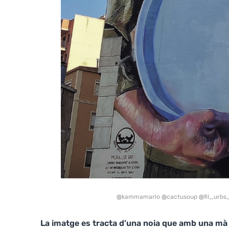
@
kammamarlo
@
cactusoup
@
fil_urbs
La imatge es tracta d’una noia que amb una mà es