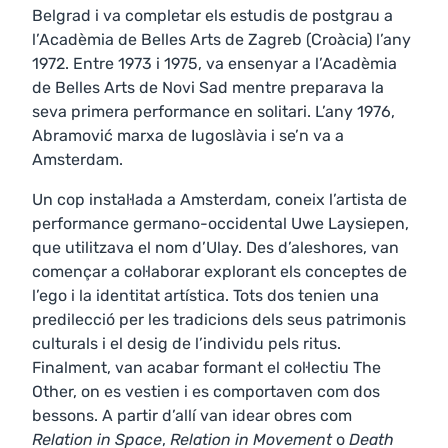
Belgrad i va completar els estudis de postgrau a
l’Acadèmia de Belles Arts de Zagreb (Croàcia) l’any
1972. Entre 1973 i 1975, va ensenyar a l’Acadèmia
de Belles Arts de Novi Sad mentre preparava la
seva primera performance en solitari. L’any 1976,
Abramović marxa de Iugoslàvia i se’n va a
Amsterdam.
Un cop instal·lada a Amsterdam, coneix l’artista de
performance germano-occidental Uwe Laysiepen,
que utilitzava el nom d’Ulay. Des d’aleshores, van
començar a col·laborar explorant els conceptes de
l’ego i la identitat artística. Tots dos tenien una
predilecció per les tradicions dels seus patrimonis
culturals i el desig de l’individu pels ritus.
Finalment, van acabar formant el col·lectiu The
Other, on es vestien i es comportaven com dos
bessons. A partir d’allí van idear obres com
Relation in Space
,
Relation in Movement
o
Death