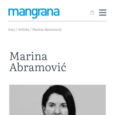
Inici
/
Artista
/ Marina Abramović
Marina
Abramović