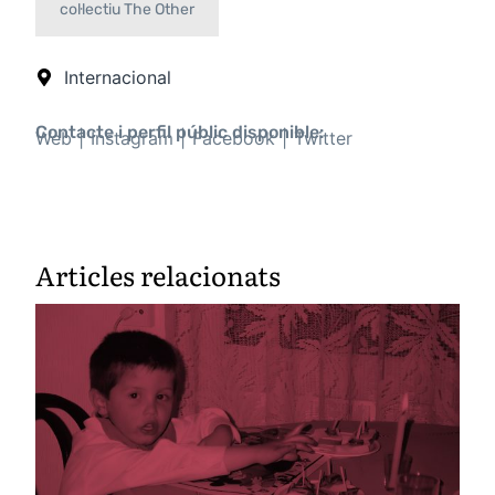
col·lectiu The Other
Internacional
Contacte i perfil públic disponible:
Web
Instagram
Facebook
Twitter
Articles relacionats