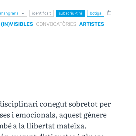
mangrana
identifica’t
subscriu-t’hi
botiga
(IN)VISIBLES
CONVOCATÒRIES
ARTISTES
disciplinari conegut sobretot per
ses i emocionals, aquest gènere
mbé a la llibertat mateixa.