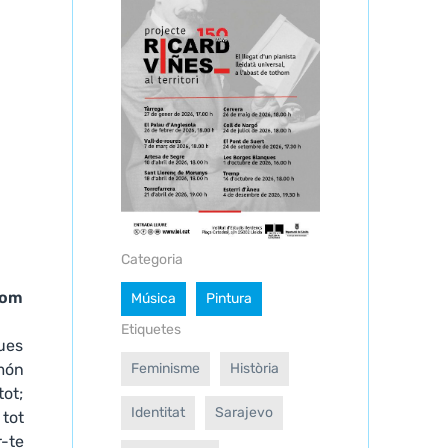
Categoria
Com
Música
Pintura
Etiquetes
dues
món
Feminisme
Història
tot;
Identitat
Sarajevo
 tot
r-te