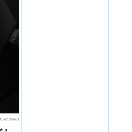
LO MARIANO
t a