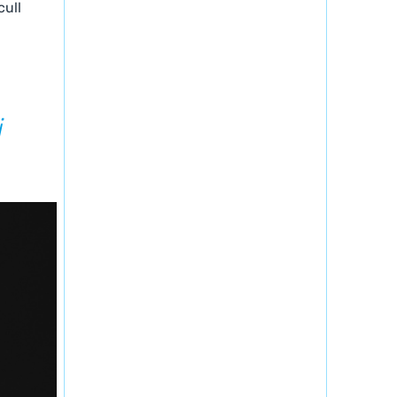
cull
i