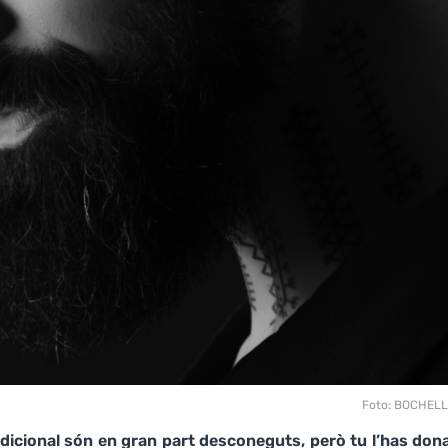
Foto: BOCHEL
icional són en gran part desconeguts, però tu l’has dona