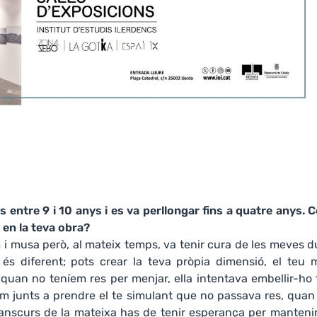
 entre 9 i 10 anys i es va perllongar fins a quatre anys. 
 en la teva obra?
 i musa però, al mateix temps, va tenir cura de les meves 
 és diferent; pots crear la teva pròpia dimensió, el teu 
quan no teníem res per menjar, ella intentava embellir-ho 
iem junts a prendre el te simulant que no passava res, quan
ranscurs de la mateixa has de tenir esperança per manteni