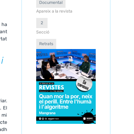
Documental
Apareix a la revista
2
i ha
tant
Secció
rtat
Retrats
i
iar.
. El
 mi
ecte
vadh