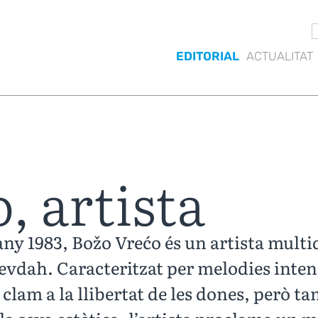
EDITORIAL
ACTUALITAT
o, artista
any 1983, Božo Vrećo és un artista multi
Sevdah. Caracteritzat per melodies inten
clam a la llibertat de les dones, però ta