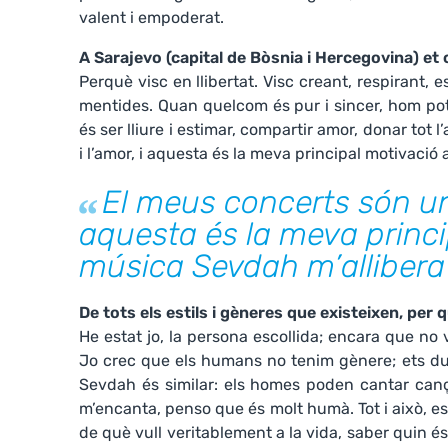
valent i empoderat.
A Sarajevo (capital de Bòsnia i Hercegovina) et 
Perquè visc en llibertat. Visc creant, respirant, es
mentides. Quan quelcom és pur i sincer, hom pot
és ser lliure i estimar, compartir amor, donar tot 
i l’amor, i aquesta és la meva principal motivació a
El meus concerts són una 
aquesta és la meva princip
música Sevdah m’allibera
De tots els estils i gèneres que existeixen, per 
He estat jo, la persona escollida; encara que no
Jo crec que els humans no tenim gènere; ets dualit
Sevdah és similar: els homes poden cantar can
m’encanta, penso que és molt humà. Tot i això, es
de què vull veritablement a la vida, saber quin és