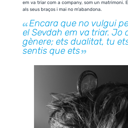
em va triar com a company, som un matrimoni. En
als seus braços i mai no m’abandona.
Encara que no vulgui p
el Sevdah em va triar.
Jo 
gènere; ets dualitat, tu ets
sentis que ets