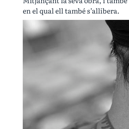
Mitjançant la seva obra, i també 
en el qual ell també s’allibera.