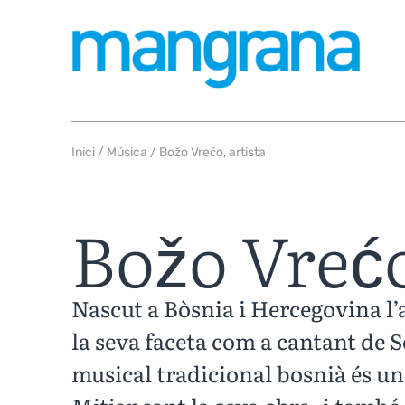
Inici
/
Música
/ Božo Vrećo, artista
Božo Vreć
Nascut a Bòsnia i Hercegovina l’
la seva faceta com a cantant de 
musical tradicional bosnià és un 