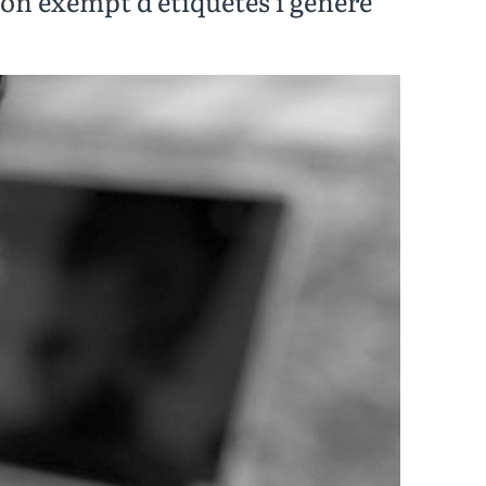
món exempt d’etiquetes i gènere