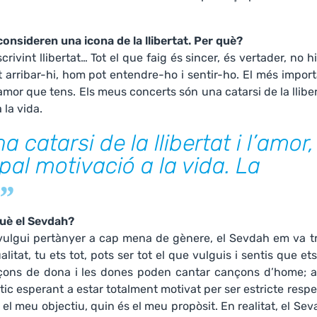
consideren una icona de la llibertat. Per què?
crivint llibertat… Tot el que faig és sincer, és vertader, no h
 arribar-hi, hom pot entendre-ho i sentir-ho. El més impor
l’amor que tens. Els meus concerts són una catarsi de la llibe
 la vida.
catarsi de la llibertat i l’amor, 
al motivació a la vida. La
què el Sevdah?
 vulgui pertànyer a cap mena de gènere, el Sevdah em va tr
at, tu ets tot, pots ser tot el que vulguis i sentis que ets
çons de dona i les dones poden cantar cançons d’home; a
tic esperant a estar totalment motivat per ser estricte resp
 el meu objectiu, quin és el meu propòsit. En realitat, el Se