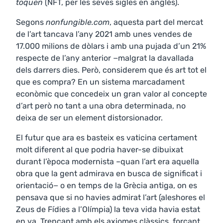
toquen
(NFT, per les seves sigles en anglès).
Segons
nonfungible.com
, aquesta part del mercat
de l’art tancava l’any 2021 amb unes vendes de
17.000 milions de dòlars i amb una pujada d’un 21%
respecte de l’any anterior −malgrat la davallada
dels darrers dies. Però, considerem que és art tot el
que es compra? En un sistema marcadament
econòmic que concedeix un gran valor al concepte
d’art però no tant a una obra determinada, no
deixa de ser un element distorsionador.
El futur que ara es basteix es vaticina certament
molt diferent al que podria haver-se dibuixat
durant l’època modernista –quan l’art era aquella
obra que la gent admirava en busca de significat i
orientació− o en temps de la Grècia antiga, on es
pensava que si no havies admirat l’art (aleshores el
Zeus de Fídies a l’Olímpia) la teva vida havia estat
en va. Trencant amb els axiomes clàssics, forçant