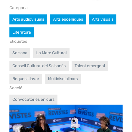
Categoria
Arts audiovisuals
Arts escèniques
Arts visuals
Literatura
Etiquetes
Solsona
La Mare Cultural
Consell Cultural del Solsonès
Talent emergent
Beques Llavor
Multidisciplinars
Secció
Convocatòries en curs