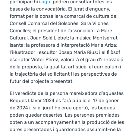
participar-hi i
aquí
podreu consultar totes les
bases de la convocatòria. El jurat d’enguany,
format per la consellera comarcal de cultura del
Consell Comarcal del Solsonès, Sara Vilches
Comelles; el president de l’associació La Mare
Cultural, Joan Solé Llobet; la música Montserrat
Isanta; la professora d’interpretació Maria Ariza;
l’il·lustrador i escultor Josep Maria Rius; i el filòsof i
escriptor Víctor Pérez, valorarà el grau d’innovació
de la proposta, la qualitat artística, el currículum i
la trajectòria del sol·licitant i les perspectives de
futur del projecte presentat.
El veredicte de la persona mereixedora d’aquestes
Beques Llavor 2024 es farà públic el 17 de gener
de 2024 i, si el jurat ho creu oportú, les beques
poden quedar desertes. Les persones premiades
opten a un acompanyament en la producció de les
obres presentades i guardonades assumint-ne la