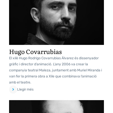
Hugo Covarrubias
El xilè Hugo Rodrigo Covarrubias Álvarez és dissenyador
gràfic i director d’animació. L’any 2006 va crear la
companyia teatral Maleza, juntament amb Muriel Miranda i
van fer la primera obra a Xile que combinava l’animació
amb el teatre.
Llegir més