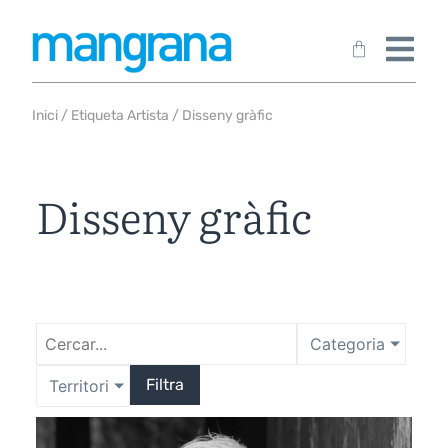
Inici
/ Etiqueta Artista / Disseny gràfic
Disseny gràfic
Categoria
Filtra
Territori