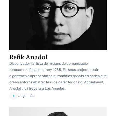
Refik Anadol
Dissenyador i artista de mitjans de comunicació
turcoamericà nascut l’any 1985. Els seus projectes són
algoritmes d’aprenentatge automàtics basats en dades que
creen entorns abstractes i de caràcter oníric. Actualment,
Anadol viu i treballa a Los Angeles.
Llegir més