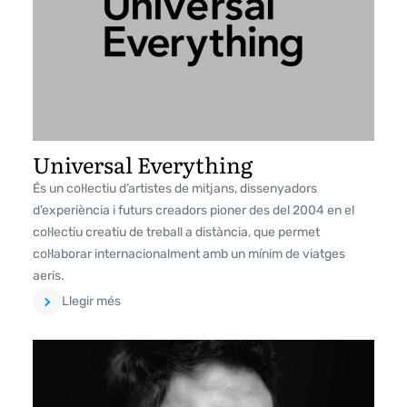
Universal Everything
És un col·lectiu d’artistes de mitjans, dissenyadors
d’experiència i futurs creadors pioner des del 2004 en el
col·lectiu creatiu de treball a distància, que permet
col·laborar internacionalment amb un mínim de viatges
aeris.
Llegir més