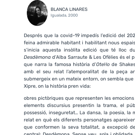
BLANCA LINARES
Igualada, 2000
Després que la covid-19 impedís l’edició del 20
feina admirable habitant i habilitant nous espais
s’inicia aquesta insòlita edició que té lloc
Desdèmona
d’Alba Sarraute & Les Ofèlies és el 
que narra la famosa història d’
Otel·lo
de Shakes
amb el seu relat l’atemporalitat de la peça ar
submergeix en un mateix entorn, on sembla que e
Xipre, on la història pren vida:
obres pictòriques que representen les emocions d
elements discursius presentin la trama, el púb
possessió, inseguretat… La dansa, la poesia, la 
relat en què els diferents personatges apareix
que conformen la seva totalitat, a excepció de
central: Desdèmona. Sense veu, sola i oblidada