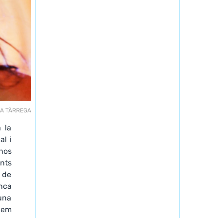
IRA TÀRREGA
 la
al i
-nos
ants
t de
enca
 una
 em