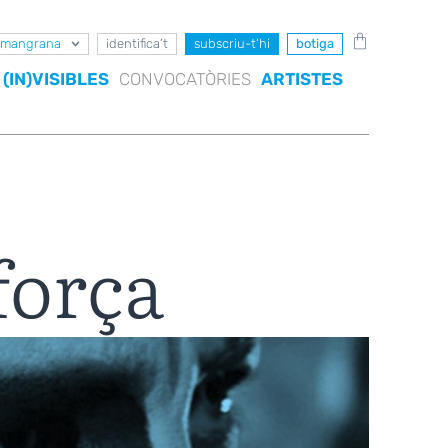
mangrana
identifica’t
subscriu-t’hi
botiga
(IN)VISIBLES
CONVOCATÒRIES
ARTISTES
força