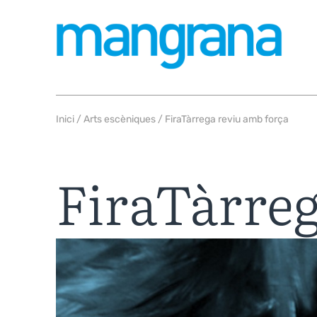
Inici
/
Arts escèniques
/ FiraTàrrega reviu amb força
FiraTàrreg