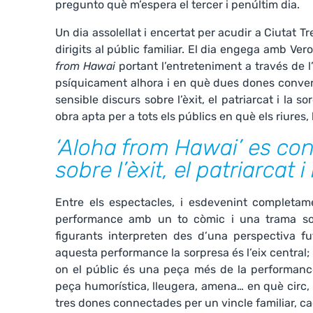
pregunto què m’espera el tercer i penúltim dia.
Un dia assolellat i encertat per acudir a Ciutat Tre
dirigits al públic familiar. El dia engega amb V
from Hawai
portant l’entreteniment a través de 
psíquicament alhora i en què dues dones conver
sensible discurs sobre l’èxit, el patriarcat i la 
obra apta per a tots els públics en què els riures, 
‘Aloha from Hawai’ es con
sobre l’èxit, el patriarcat i
Entre els espectacles, i esdevenint completam
performance amb un to còmic i una trama soci
figurants interpreten des d’una perspectiva fu
aquesta performance la sorpresa és l’eix central
on el públic és una peça més de la performanc
peça humorística, lleugera, amena… en què circ, d
tres dones connectades per un vincle familiar, ca