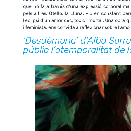
que ho fa a través d’una expressió corporal ma
pels altres. Otel·lo, la Lluna, viu en constant 
l’eclipsi d’un amor cec, tòxic i mortal. Una obra 
i feminista, ens convida a reflexionar sobre l’amor, 
‘Desdèmona’ d’Alba Sarra
públic l’atemporalitat de l