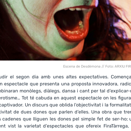
Escena de Desdèmona // Foto: ARXIU F
udir el segon dia amb unes altes expectatives. Comença
Un espectacle que presenta una proposta innovadora, radic
mbinaran monòlegs, diàlegs, dansa i cant per tal d’explicar
erotisme… Tot té cabuda en aquest espectacle on les figur
captivador. Un discurs que oblida l’objectivitat i la formalita
otivitat de dues dones que parlen d’elles. Una obra que tr
es cadenes que lliguen les dones pel simple fet de ser-ho;
nt vist la varietat d’espectacles que ofereix FiraTàrrega,