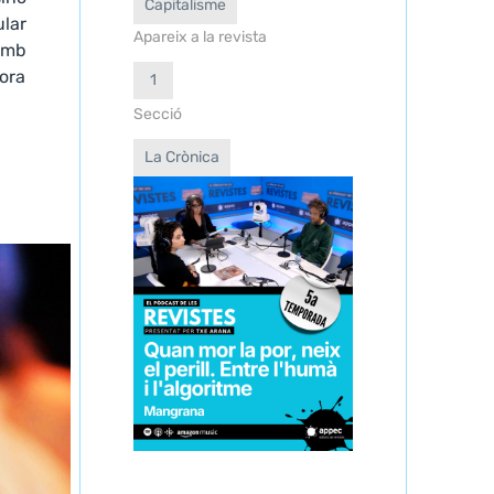
Capitalisme
lar
Apareix a la revista
 amb
dora
1
Secció
La Crònica