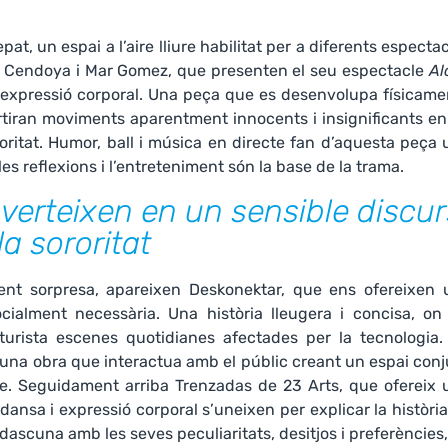
pat, un espai a l’aire lliure habilitat per a diferents especta
ero Cendoya i Mar Gomez, que presenten el seu espectacle
Al
l’expressió corporal. Una peça que es desenvolupa físicame
tiran moviments aparentment innocents i insignificants en
sororitat. Humor, ball i música en directe fan d’aquesta peça
les reflexions i l’entreteniment són la base de la trama.
verteixen en un sensible discur
 la sororitat
ent sorpresa, apareixen Deskonektar, que ens ofereixen 
alment necessària. Una història lleugera i concisa, on 
turista escenes quotidianes afectades per la tecnologia.
; una obra que interactua amb el públic creant un espai con
e. Seguidament arriba Trenzadas de 23 Arts, que ofereix 
ansa i expressió corporal s’uneixen per explicar la històri
dascuna amb les seves peculiaritats, desitjos i preferències