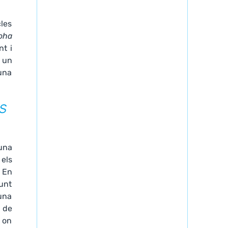
cles
oha
nt i
 un
 una
s
una
els
 En
junt
una
a de
, on