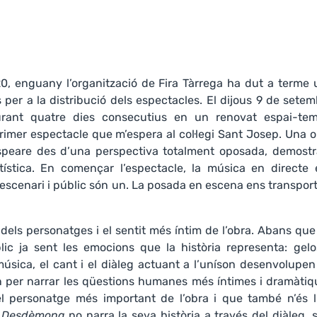
20, enguany l’organització de Fira Tàrrega ha dut a terme
 per a la distribució dels espectacles. El dijous 9 de sete
 durant quatre dies consecutius en un renovat espai-tem
primer espectacle que m’espera al col·legi Sant Josep. Una 
peare des d’una perspectiva totalment oposada, demostr
tística. En començar l’espectacle, la música en directe 
scenari i públic són un. La posada en escena ens transpor
els personatges i el sentit més íntim de l’obra. Abans que
lic ja sent les emocions que la història representa: gelos
música, el cant i el diàleg actuant a l’uníson desenvolupe
en per narrar les qüestions humanes més íntimes i dramàtiq
l personatge més important de l’obra i que també n’és l’
,
Desdèmona
no narra la seva història a través del diàleg, 