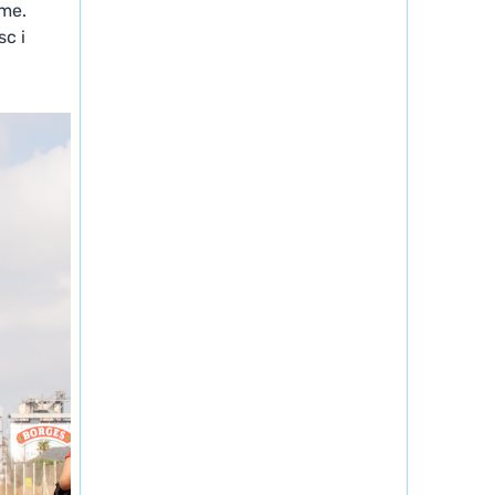
me.
sc i