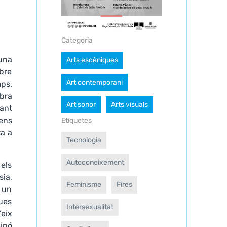
Categoria
 una
Arts escèniques
mbre
Art contemporani
ps.
obra
Art sonor
Arts visuals
ant
ens
Etiquetes
ta a
Tecnologia
Autoconeixement
 els
ia,
Feminisme
Fires
n un
ues
Intersexualitat
eix
sinó